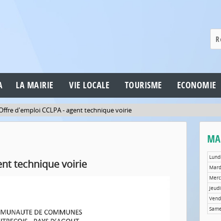
A
LA MAIRIE
VIE LOCALE
TOURISME
ECONOMIE
Offre d'emploi CCLPA - agent technique voirie
MAI
Lund
nt technique voirie
Mar
Merc
Jeudi
Vend
Same