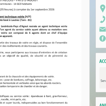
ACC
Serv
AN